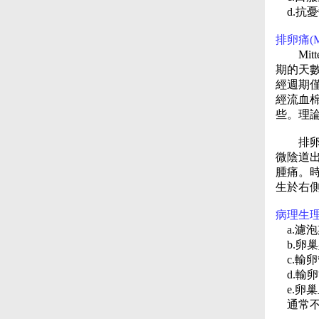
d.抗
排卵痛(Mitt
Mitte
期的天
經週期
經流血
些。理
排卵痛
微陰道
腫痛。
生於右
病理生
a.濾泡期腫脹
b.卵巢壁破裂
c.輸卵管收縮
d.輸卵管韌
e.卵巢血液 
通常不