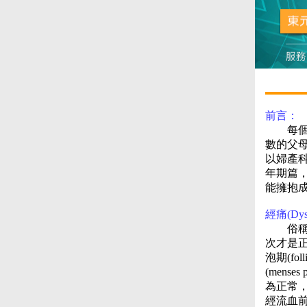
前言：
每個女人
數的父
以婦產
年期篇
能擁抱
經痛(Dys
俗稱月經
次才是
泡期(foll
(mens
為正常，
經流血