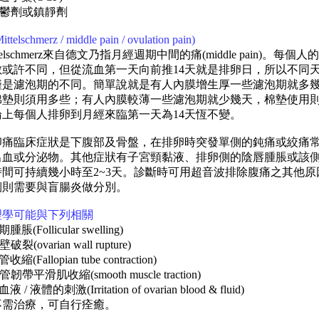
憂鬱劑或鎮靜劑
elschmerz / middle pain / ovulation pain)
lschmerz來自德文乃指月經週期中間的痛(middle pain)。每個
數或許不同，但從流血第一天向前推14天就是排卵日，所以不同
僅是濾泡期的不同。簡單說就是有人內膜增生厚一些濾泡期就多
棉墊則須用多些；有人內膜較薄一些濾泡期就少幾天，棉墊使用
論上每個人排卵到月經來臨第一天為14天恆不變。
臨床症狀是下腹部及骨盤，在排卵時突發單側的鈍痛或絞痛
出血或分泌物。其他症狀有子宮頸黏液、排卵側的陰唇腫脹或該
時間可持續幾小時至2~3天。診斷時可用超音波排除腹痛之其他原
側則需要與盲腸炎做分別。
理學可能與下列相關
(Follicular swelling)
(ovarian wall rupture)
(Fallopian tube contraction)
帶平滑肌收縮(smooth muscle traction)
/ 液體的刺激(Irritation of ovarian blood & fluid)
需治療，可自行痊癒。