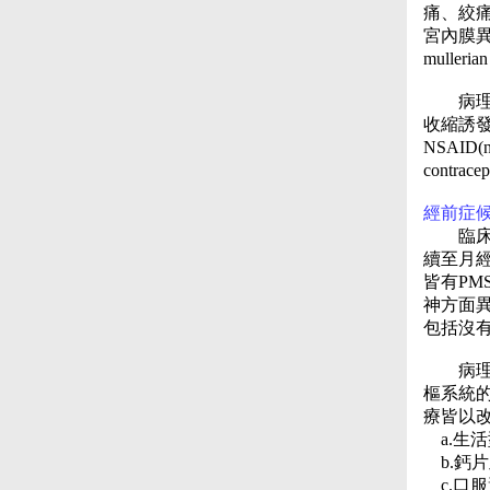
痛、絞
宮內膜異位症
mulleria
病理生理
收縮誘
NSAID(n
contrac
經前症候群 (
臨床上
續至月
皆有PM
神方面
包括沒
病理生理學
樞系統的傳
療皆以
a.生活
b.鈣片及
c.口服