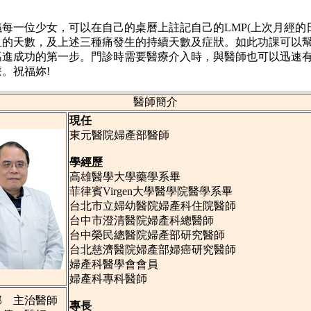
一位少女，可以在自己的桌曆上註記自己的LMP(上次月經的日
血的天數，及上述三種痛發生的持續天數及症狀。如此功課可以
邁進成功的第一步。門診時需要醫療介入時，與醫師也可以迅速
。祝福妳!
醫師簡介
現任
東元醫院婦產部醫師
學經歷
高雄醫學大學藥學系畢
菲律賓Virgen大學醫學院醫學系畢
台北市立婦幼醫院婦產科住院醫師
台中市澄清醫院婦產科總醫師
台中榮民總醫院婦產部研究醫師
台北慈濟醫院婦產部婦癌研究醫師
婦產科醫學會會員
婦產科專科醫師
部 主治醫師
專長