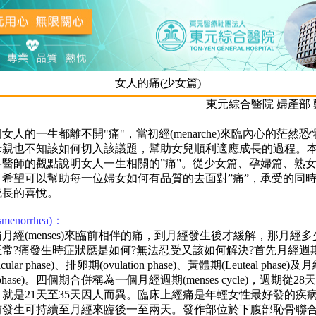
女人的痛(少女篇)
東元綜合醫院 婦產部
的一生都離不開"痛"，當初經(menarche)來臨內心的茫然恐
母親也不知該如何切入該議題，幫助女兒順利適應成長的過程。
科醫師的觀點說明女人一生相關的”痛”。從少女篇、孕婦篇、熟
，希望可以幫助每一位婦女如何有品質的去面對”痛”，承受的同
成長的喜悅。
menorrhea)：
(menses)來臨前相伴的痛，到月經發生後才緩解，那月經多
正常?痛發生時症狀應是如何?無法忍受又該如何解決?首先月經週
icular phase)、排卵期(ovulation phase)、黃體期(Leuteal phase)及
es phase)。四個期合併稱為一個月經週期(menses cycle)，週期從2
就是21天至35天因人而異。臨床上經痛是年輕女性最好發的疾
前發生可持續至月經來臨後一至兩天。發作部位於下腹部恥骨聯