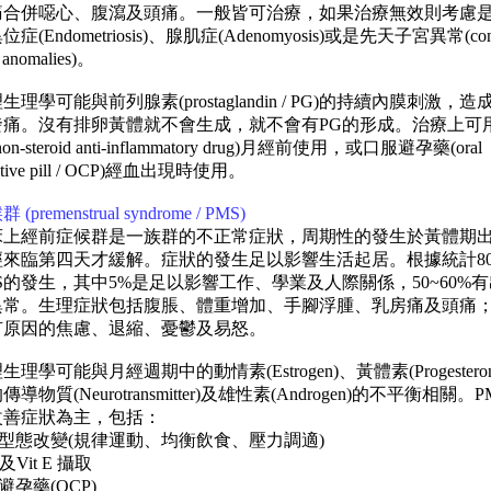
痛合併噁心、腹瀉及頭痛。一般皆可治療，如果治療無效則考慮
(Endometriosis)、腺肌症(Adenomyosis)或是先天子宮異常(conge
n anomalies)。
學可能與前列腺素(prostaglandin / PG)的持續內膜刺激，
發痛。沒有排卵黃體就不會生成，就不會有PG的形成。治療上可
on-steroid anti-inflammatory drug)月經前使用，或口服避孕藥(oral
eptive pill / OCP)經血出現時使用。
premenstrual syndrome / PMS)
經前症候群是一族群的不正常症狀，周期性的發生於黃體期
經來臨第四天才緩解。症狀的發生足以影響生活起居。根據統計8
S的發生，其中5%是足以影響工作、學業及人際關係，50~60%
異常。生理症狀包括腹脹、體重增加、手腳浮腫、乳房痛及頭痛
有原因的焦慮、退縮、憂鬱及易怒。
可能與月經週期中的動情素(Estrogen)、黃體素(Progestero
導物質(Neurotransmitter)及雄性素(Androgen)的不平衡相關。
改善症狀為主，包括：
型態改變(規律運動、均衡飲食、壓力調適)
Vit E 攝取
避孕藥(OCP)