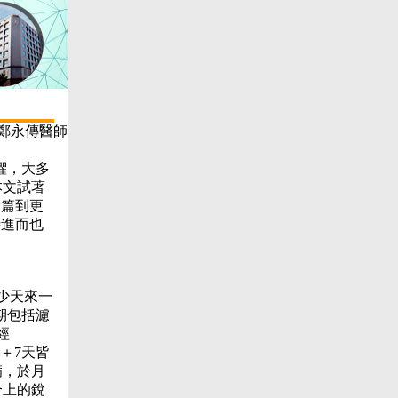
 鄭永傳醫師
懼，大多
本文試著
女篇到更
時進而也
少天來一
期包括濾
月經
8天＋7天皆
病，於月
合上的銳