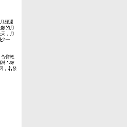
人的月經週
天數的月
幾天，月
則少一
常合併輕
側淋巴結
因，若發