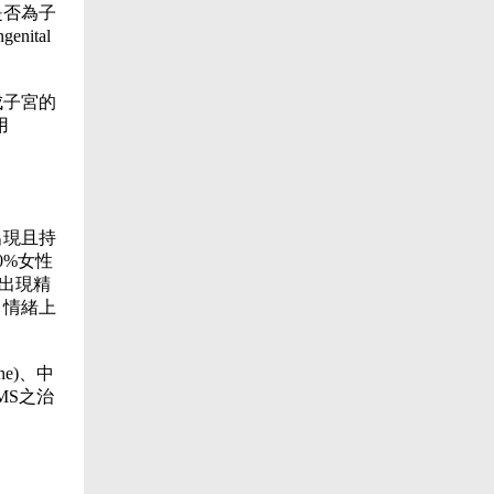
是否為子
nital
造成子宮的
用
出現且持
0%女性
有出現精
；情緒上
ne)、中
PMS之治