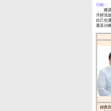
小結：
建議每
月經流
自己也
通及治療
婦產