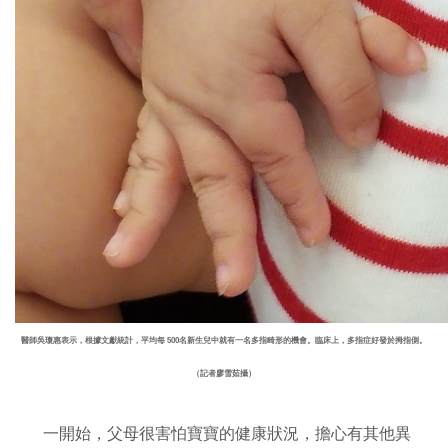
醫師吳瓊惠表示，根據文獻統計，平均每 500名新生兒中就有一名多指畸形的機會。臨床上，多指症好發於拇指側。
（記者廖雪茹攝）
一開始，父母很害怕寶寶的健康狀況，擔心有其他異