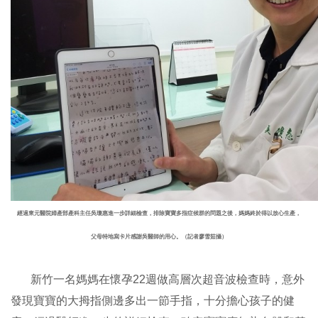
經過東元醫院婦產部產科主任吳瓊惠進一步詳細檢查，排除寶寶多指症候群的問題之後，媽媽終於得以放心生產，
父母特地寫卡片感謝吳醫師的用心。（記者廖雪茹攝）
新竹一名媽媽在懷孕22週做高層次超音波檢查時，意外
發現寶寶的大拇指側邊多出一節手指，十分擔心孩子的健