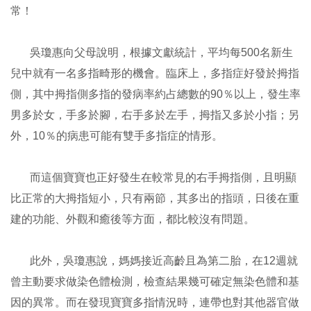
常！
吳瓊惠向父母說明，根據文獻統計，平均每500名新生
兒中就有一名多指畸形的機會。臨床上，多指症好發於拇指
側，其中拇指側多指的發病率約占總數的90％以上，發生率
男多於女，手多於腳，右手多於左手，拇指又多於小指；另
外，10％的病患可能有雙手多指症的情形。
而這個寶寶也正好發生在較常見的右手拇指側，且明顯
比正常的大拇指短小，只有兩節，其多出的指頭，日後在重
建的功能、外觀和癒後等方面，都比較沒有問題。
此外，吳瓊惠說，媽媽接近高齡且為第二胎，在12週就
曾主動要求做染色體檢測，檢查結果幾可確定無染色體和基
因的異常。而在發現寶寶多指情況時，連帶也對其他器官做