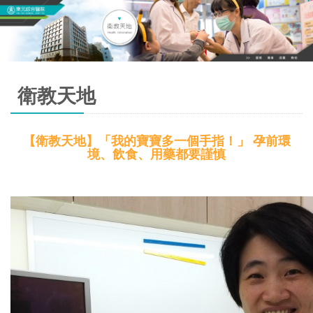
衛教天地
【衛教天地】「我的寶寶多一個手指！」 孕前環
境、飲食、用藥都要謹慎