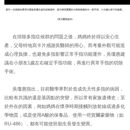
新竹一名媽媽在懷孕22週做高層次超音波檢查時，意外發現寶寶的大拇指側邊多出一節手指，十分擔心孩子的健康。
（東元醫院提供）
在排除多指症候群的問題之後，媽媽終於得以安心生
產，父母特地寫卡片感謝吳醫師的用心。而考量外觀可能造
成心理負擔，也避免多指影響正常手指功能運作，吳瓊惠建
議在小朋友1歲左右確定手指功能，再進行異常手指的切除
手術。
吳瓊惠指出，目前醫學界對於造成先天性多指的病因，
比較有共識的還是基因點的突變，所以常有家族遺傳史；至
於外在的因素，例如媽媽在懷孕時期接觸到放射線或過多化
學物質，或是使用A酸的保養品、使用一些賀爾蒙藥物（如
RU-486），都有可能使胚胎生長發生變異。