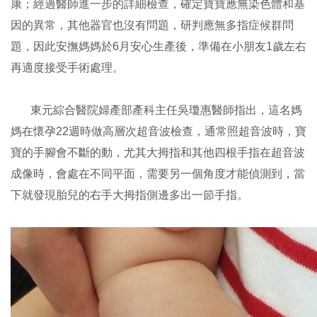
康；經過醫師進一步的詳細檢查，確定寶寶應無染色體和基
因的異常，其他器官也沒有問題，研判應無多指症候群問
題，因此安撫媽媽於6月安心生產後，準備在小朋友1歲左右
再適度接受手術處理。
東元綜合醫院婦產部產科主任吳瓊惠醫師指出，這名媽
媽在懷孕22週時做高層次超音波檢查，通常照超音波時，寶
寶的手腳會不斷的動，尤其大拇指和其他四根手指在超音波
成像時，會處在不同平面，需要另一個角度才能偵測到，當
下就發現胎兒的右手大拇指側邊多出一節手指。