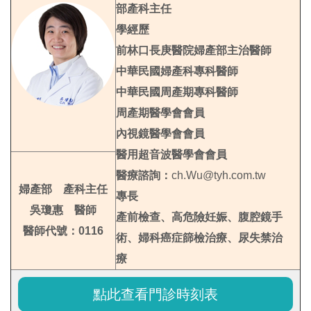
部產科主任
學經歷
前林口長庚醫院婦產部主治醫師
中華民國婦產科專科醫師
中華民國周產期專科醫師
周產期醫學會會員
內視鏡醫學會會員
醫用超音波醫學會會員
醫療諮詢：
ch.Wu@tyh.com.tw
婦產部 產科主任
專長
吳瓊惠 醫師
產前檢查、高危險妊娠、腹腔鏡手
醫師代號：0116
術、婦科癌症篩檢治療、尿失禁治
療
點此查看門診時刻表