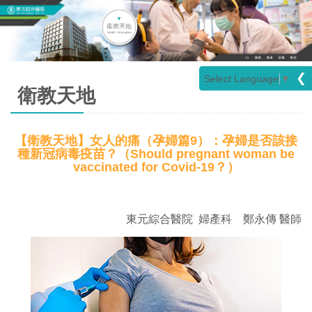
❮
Select Language
▼
衛教天地
【衛教天地】女人的痛（孕婦篇9）：孕婦是否該接
種新冠病毒疫苗？（Should pregnant woman be
vaccinated for Covid-19？）
東元綜合醫院 婦產科 鄭永傳 醫師