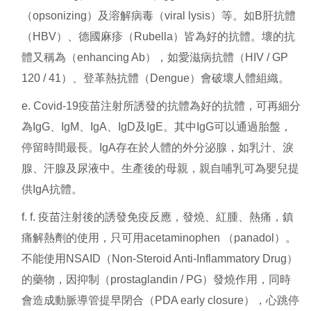
（opsonizing）及溶解病毒（viral lysis）等。如B肝抗體
（HBV）、德國麻疹（Rubella）皆為好的抗體。壞的抗
體又稱為（enhancing Ab），如愛滋病抗體（HIV / GP
120 / 41）、登革熱抗體（Dengue）會破壞人體組織。
e. Covid-19疫苗注射所誘發的抗體為好的抗體，可再細分
為IgG、IgM、IgA、IgD及IgE。其中IgG可以通過胎盤，
停留時間最長。IgA存在於人體的外分泌腺，如乳汁、淚
腺、汗腺及尿液中。生產後的母親，親自哺乳可為嬰兒提
供IgA抗體。
f. f. 疫苗注射後的誘發免疫反應，發燒、紅腫、熱痛，鎮
痛解熱劑的使用，只可用acetaminophen （panadol）。
不能使用NSAID（Non-Steroid Anti-Inflammatory Drug）
的藥物，因抑制（prostaglandin / PG）發燒作用，同時
會造成動脈導管提早閉合（PDA early closure），心跳停