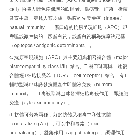
b. 人體內的抗原呈現細胞（APC / antigen presenting
cell）扮演人體免疫保護的吹哨者。當病毒、細菌、黴菌
及寄生蟲，穿越人類皮膚、黏膜的先天免疫（innate /
natural immunity），傷口處的抗原呈現細胞（APC）即
吞噬該微生物的一段蛋白質，該蛋白質稱為抗原決定基
（epitopes / antigenic determinants）。
c. 抗原呈現細胞（APC）與主要組織相容複合體（major
histocompatibility class Ⅰ/Ⅱ）結合。T-淋巴球再與上述複
合體經T細胞接受器（TCR / T cell receptor）結合，有T
輔助型淋巴球誘發抗體產生即體液免疫（humoral
immunity），T毒殺型淋巴球發揮細胞毒殺作用，即細胞
免疫（cytotoxic immunity）。
d. 抗體可分為兩種，好的抗體又稱為中和性抗體
（neutralizing Ab），可以中和毒素（toxin
neutralizing）、凝集作用（agglutinating）、調理作用