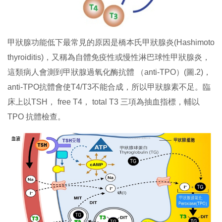
甲狀腺功能低下最常見的原因是橋本氏甲狀腺炎(Hashimoto
thyroiditis)，又稱為自體免疫性或慢性淋巴球性甲狀腺炎，
這類病人會測到甲狀腺過氧化酶抗體 （anti-TPO）(圖.2)，
anti-TPO抗體會使T4/T3不能合成，所以甲狀腺素不足。臨
床上以TSH， free T4， total T3 三項為抽血指標，輔以
TPO 抗體檢查。