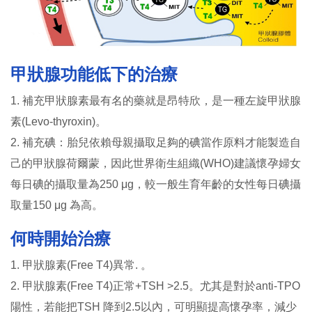
甲狀腺功能低下的治療
1. 補充甲狀腺素最有名的藥就是昂特欣，是一種左旋甲狀腺
素(Levo-thyroxin)。
2. 補充碘：胎兒依賴母親攝取足夠的碘當作原料才能製造自
己的甲狀腺荷爾蒙，因此世界衛生組織(WHO)建議懷孕婦女
每日碘的攝取量為250 μg，較一般生育年齡的女性每日碘攝
取量150 μg 為高。
何時開始治療
1. 甲狀腺素(Free T4)異常. 。
2. 甲狀腺素(Free T4)正常+TSH >2.5。尤其是對於anti-TPO
陽性，若能把TSH 降到2.5以內，可明顯提高懷孕率，減少