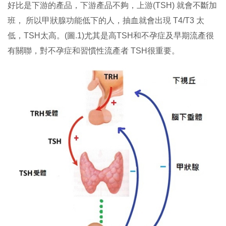
好比是下游的產品，下游產品不夠，上游(TSH) 就會不斷加
班， 所以甲狀腺功能低下的人，抽血就會出現 T4/T3 太
低，TSH太高。(圖.1)尤其是高TSH和不孕症及早期流產很
有關聯，對不孕症和習慣性流產者 TSH很重要。