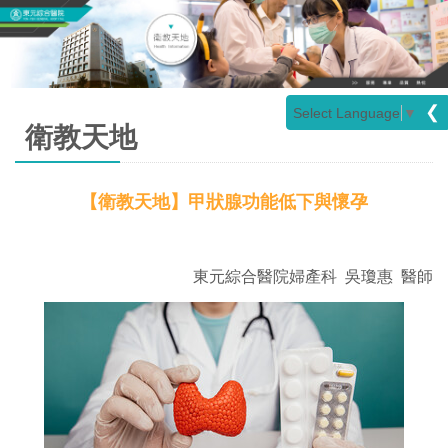
❮
Select Language
▼
衛教天地
【衛教天地】甲狀腺功能低下與懷孕
東元綜合醫院婦產科 吳瓊惠 醫師