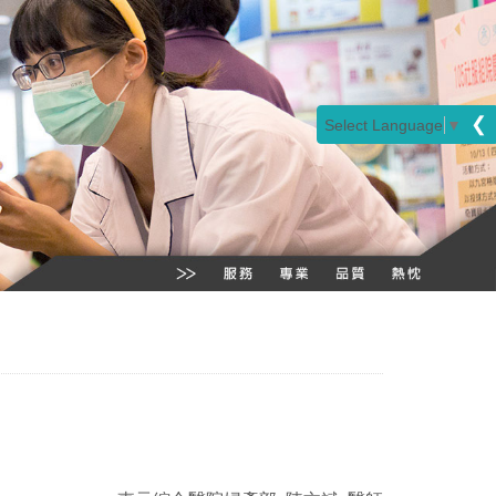
❮
Select Language
▼