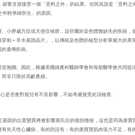
後，卻要含淚接受一個「意料之外」的結果。但與其說是「意料之
歲之年輕孕婦所生」的原因。
群、小胖威力症或天使症候群，這些屬於染色體微缺失的疾病，
膜穿刺＋羊水基因晶片」，以傳統染色體的核型分析掌握大的異
造成的遺傳疾病。
齡並無關。因此，根據美國婦產科醫師學會和母胎醫學會共同提
，而非只限於高齡產婦。
心是否會對胎兒有不良影響，不如考慮接受此項檢查.
特定基因的位置變異將會影響唐氏症的個別徵候，這也是同為唐寶
寶有先天性心臟病，有的則沒有；有的唐寶寶肌肉張力不足，有