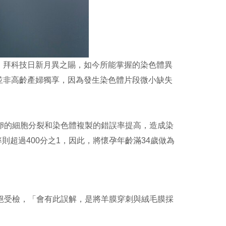
。拜科技日新月異之賜，如今所能掌握的染色體異
並非高齡產婦獨享，因為發生染色體片段微小缺失
卵的細胞分裂和染色體複製的錯誤率提高，造成染
則超過400分之1，因此，將懷孕年齡滿34歲做為
絕受檢，「會有此誤解，是將羊膜穿刺與絨毛膜採