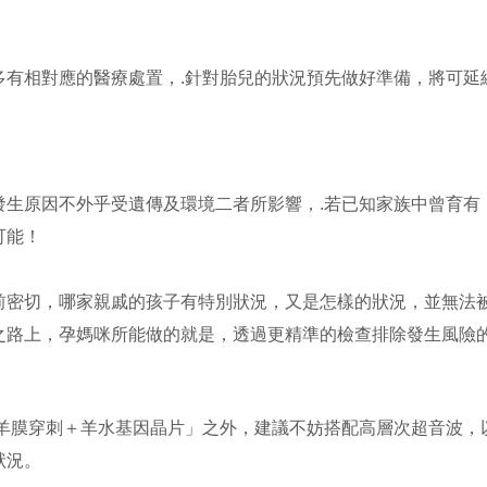
多有相對應的醫療處置，.針對胎兒的狀況預先做好準備，將可延
發生原因不外乎受遺傳及環境二者所影響，.若已知家族中曾育有
可能！
前密切，哪家親戚的孩子有特別狀況，又是怎樣的狀況，並無法
之路上，孕媽咪所能做的就是，透過更精準的檢查排除發生風險
「羊膜穿刺＋羊水基因晶片」之外，建議不妨搭配高層次超音波，
狀況。