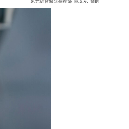
東元綜合醫院婦產部 陳文斌 醫師