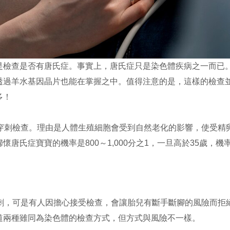
是檢查是否有唐氏症。事實上，唐氏症只是染色體疾病之一而已
透過羊水基因晶片也能在掌握之中。值得注意的是，這樣的檢查
多！
膜穿刺檢查。理由是人體生殖細胞會受到自然老化的影響，使受精
唐氏症寶寶的機率是800～1,000分之1，一旦高於35歲，機率
穿刺，可是有人因擔心接受檢查，會讓胎兒有斷手斷腳的風險而拒
道兩種雖同為染色體的檢查方式，但方式與風險不一樣。