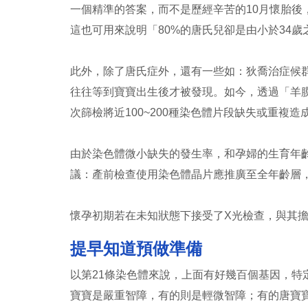
一個精準的答案，而不是歷經辛苦的10月懷胎
這也可用來說明「80%的唐氏兒卻是由小於34
此外，除了唐氏症外，還有一些如：狄喬治症候
往往等到寶寶出生後才被發現。如今，透過「羊
次篩檢將近100~200種染色體片段缺失或重複
由於染色體微小缺失的發生率，和孕婦的生育年
議：產前檢查使用染色體晶片應推廣至全年齡層
懷孕初期若在未知狀態下接受了X光檢查，與其擔
提早知道預做準備
以第21條染色體來說，上面有好幾百個基因，
寶寶是嚴重智障，有的則是輕微智障；有的唐寶