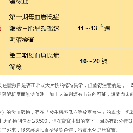
查染色體數目是否正常或大片段的構造異常，但值得注意的是，「
受限解析度而無法偵測，加上人為判讀有出錯的可能，讓問題未
唐）的母血篩檢，存在「發生機率低不等於零發生」的風險，也
中唐的檢測值為1/3,500，但在寶寶生出的當下，因為有部分
張了起來，後來經過抽血檢驗染色體，證實果然是唐寶寶。