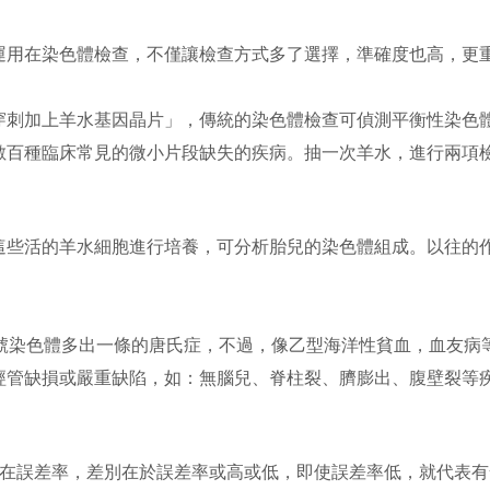
運用在染色體檢查，不僅讓檢查方式多了選擇，準確度也高，更
穿刺加上羊水基因晶片」，傳統的染色體檢查可偵測平衡性染色
數百種臨床常見的微小片段缺失的疾病。抽一次羊水，進行兩項
這些活的羊水細胞進行培養，可分析胎兒的染色體組成。以往的作
1號染色體多出一條的唐氏症，不過，像乙型海洋性貧血，血友病
經管缺損或嚴重缺陷，如：無腦兒、脊柱裂、臍膨出、腹壁裂等
存在誤差率，差別在於誤差率或高或低，即使誤差率低，就代表