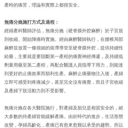
產時的痛苦，理論和實際上都很安全。
無痛分娩施打方式及過程：
經婦產科醫師評估，無痛分娩（硬脊膜外腔麻醉）於子宮規
則收縮、開始陣痛時實施。經由麻醉醫師執行，在腰椎局部
麻醉並放置一條很細的留滯導管至硬脊膜外腔，提供持續性
給藥，主要就是要阻斷第一產程的痛覺神經傳遞，及持續低
劑量用藥至第二產程，再配合醫護人員指導下用力，則能達
到更好的止痛效果而順利生產。麻醉止痛藥物注入後，產婦
立即可感受到疼痛減少，甚至完全沒有痛覺，而且子宮收縮
及產婦下肢活動力則不受影響。
無痛分娩在各大醫院施行，對產婦及胎兒是相當安全的，絕
大多數的待產婦皆能緩解產痛。由於時代的進步，生活形態
改變，孕婦高齡化，產痛已有愈來愈難以承受的趨勢。所以