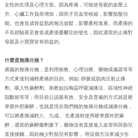
女性的生理及心理方面。因為疼痛，可能使母親的血壓上
升、心臟工作負荷增加，因而子宮血管收縮，影響胎盤功
能。也會造成骨盆肌肉無法放鬆，影響產程進展。而產痛的
不良經驗甚至會造成產後憂鬱症的發生，因此適當的止痛對
母親及小寶寶皆有助益的。
什麼是無痛分娩？
廣義的無痛分娩，是利用衛教、心理治療、藥物或儀器等等
方式來達到減輕產痛的目的。例如: 靜脈或肌肉注射止痛
劑、吸入性麻醉劑、衛教如拉梅茲呼吸減痛法、區域性神經
阻斷術等等；而目前公認最有效、安全及普遍的方式就是硬
脊膜外腔麻醉，也就是現在我們稱的無痛分娩或減痛分娩，
可以將產痛減輕八、九成。 生產過程使用硬脊膜外腔麻
醉，適當的麻醉藥劑量下，藥物沒有直接進入血管與與胎兒
直接接觸，因此極少對胎兒有影響 。用這個方法來減少生