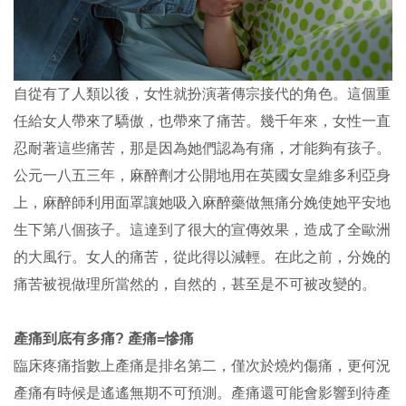
自從有了人類以後，女性就扮演著傳宗接代的角色。這個重
任給女人帶來了驕傲，也帶來了痛苦。幾千年來，女性一直
忍耐著這些痛苦，那是因為她們認為有痛，才能夠有孩子。
公元一八五三年，麻醉劑才公開地用在英國女皇維多利亞身
上，麻醉師利用面罩讓她吸入麻醉藥做無痛分娩使她平安地
生下第八個孩子。這達到了很大的宣傳效果，造成了全歐洲
的大風行。女人的痛苦，從此得以減輕。在此之前，分娩的
痛苦被視做理所當然的，自然的，甚至是不可被改變的。
產痛到底有多痛? 產痛=慘痛
臨床疼痛指數上產痛是排名第二，僅次於燒灼傷痛，更何況
產痛有時候是遙遙無期不可預測。產痛還可能會影響到待產