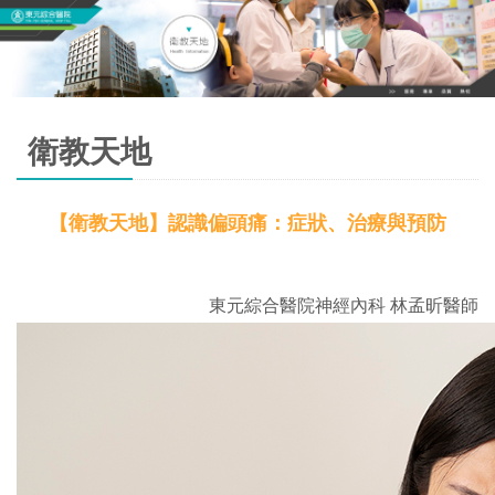
衛教天地
【衛教天地】認識偏頭痛：症狀、治療與預防
東元綜合醫院神經內科 林孟昕醫師