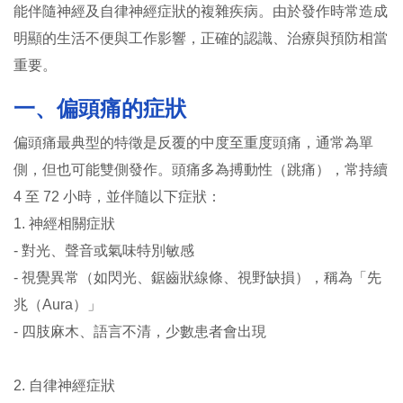
能伴隨神經及自律神經症狀的複雜疾病。由於發作時常造成
明顯的生活不便與工作影響，正確的認識、治療與預防相當
重要。
一、偏頭痛的症狀
偏頭痛最典型的特徵是反覆的中度至重度頭痛，通常為單
側，但也可能雙側發作。頭痛多為搏動性（跳痛），常持續
4 至 72 小時，並伴隨以下症狀：
1. 神經相關症狀
- 對光、聲音或氣味特別敏感
- 視覺異常（如閃光、鋸齒狀線條、視野缺損），稱為「先
兆（Aura）」
- 四肢麻木、語言不清，少數患者會出現
2. 自律神經症狀