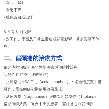
- 噁心、嘔吐
- 食慾下降
- 臉色蒼白或出汗
3. 生活功能受限
- 對工作、學習及日常生活造成顯著影響，常需要躺下休
息。
二、偏頭痛的治療方式
偏頭痛的治療分為急性期治療與預防性治療。
1. 急性期治療（緩解發作）
- 止痛藥（NSAIDs、Acetaminophen）：適合輕度至中度
發作，需在頭痛初期使用效果最佳。
- 麥角製劑（Ergotamine）與曲普坦類藥物（Triptans）：
偏頭痛特效藥，適合中重度患者，需注意心血管風險。