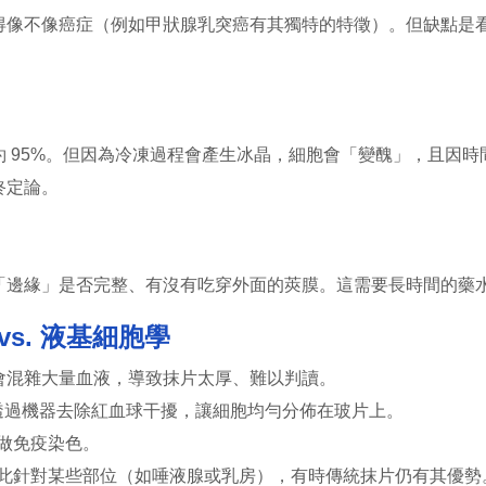
不像癌症（例如甲狀腺乳突癌有其獨特的特徵）。但缺點是看
95%。但因為冷凍過程會產生冰晶，細胞會「變醜」，且因時
終定論。
緣」是否完整、有沒有吃穿外面的莢膜。這需要長時間的藥水
s. 液基細胞學
會混雜大量血液，導致抹片太厚、難以判讀。
透過機器去除紅血球干擾，讓細胞均勻分佈在玻片上。
做免疫染色。
此針對某些部位（如唾液腺或乳房），有時傳統抹片仍有其優勢