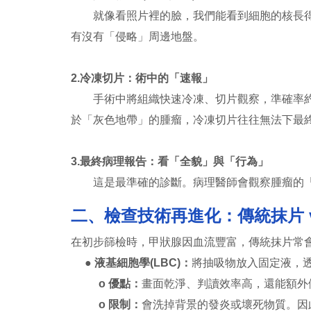
就像看照片裡的臉，我們能看到細胞的核長得像
有沒有「侵略」周邊地盤。
2.冷凍切片：術中的「速報」
手術中將組織快速冷凍、切片觀察，準確率約 
於「灰色地帶」的腫瘤，冷凍切片往往無法下最
3.最終病理報告：看「全貌」與「行為」
這是最準確的診斷。病理醫師會觀察腫瘤的「邊
二、檢查技術再進化：傳統抹片 v
在初步篩檢時，甲狀腺因血流豐富，傳統抹片常
● 液基細胞學(LBC)：
將抽吸物放入固定液，
o 優點：
畫面乾淨、判讀效率高，還能額外
o 限制：
會洗掉背景的發炎或壞死物質。因