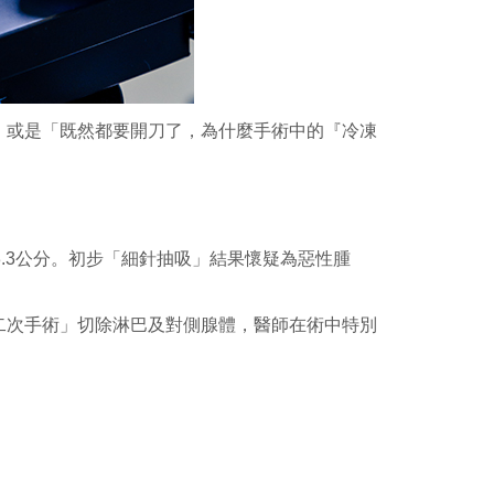
」或是「既然都要開刀了，為什麼手術中的『冷凍
.3公分。初步「細針抽吸」結果懷疑為惡性腫
次手術」切除淋巴及對側腺體，醫師在術中特別