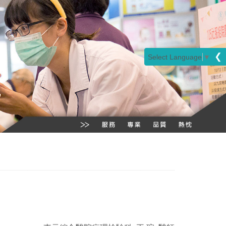
❮
Select Language
▼