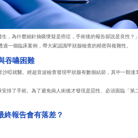
醫生，為什麼細針抽吸懷疑是癌症，手術後的報告卻說是良性？
們透過一個臨床案例，帶大家認識甲狀腺檢查的精密與複雜性。
與吞嚥困難
音沙啞就醫。經超音波檢查發現甲狀腺有數個結節，其中一顆達3
排了手術。為了避免病人術後才發現是惡性、必須面臨「第二
最終報告會有落差？