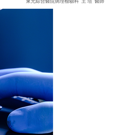
東元綜合醫院病理檢驗科 王 瑄 醫師