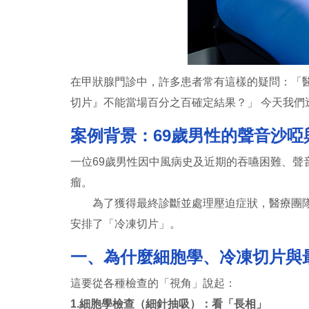
在甲狀腺門診中，許多患者常有這樣的疑問：「
切片』不能當場百分之百確定結果？」 今天我
案例背景：69歲男性的聲音沙啞
一位69歲男性因中風病史及近期的吞嚥困難、聲
瘤。
為了獲得最終診斷並處理壓迫症狀，醫療團隊安
安排了「冷凍切片」。
一、為什麼細胞學、冷凍切片與
這要從各種檢查的「視角」說起：
1.細胞學檢查（細針抽吸）：看「長相」