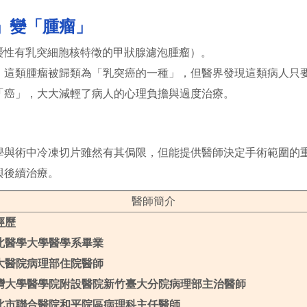
」變「腫瘤」
侵襲性有乳突細胞核特徵的甲狀腺濾泡腫瘤）。
類腫瘤被歸類為「乳突癌的一種」，但醫界發現這類病人只要
「癌」，大大減輕了病人的心理負擔與過度治療。
學與術中冷凍切片雖然有其侷限，但能提供醫師決定手術範圍的
與後續治療。
醫師簡介
經歷
北醫學大學醫學系畢業
大醫院病理部住院醫師
灣大學醫學院附設醫院新竹臺大分院病理部主治醫師
北市聯合醫院和平院區病理科主任醫師