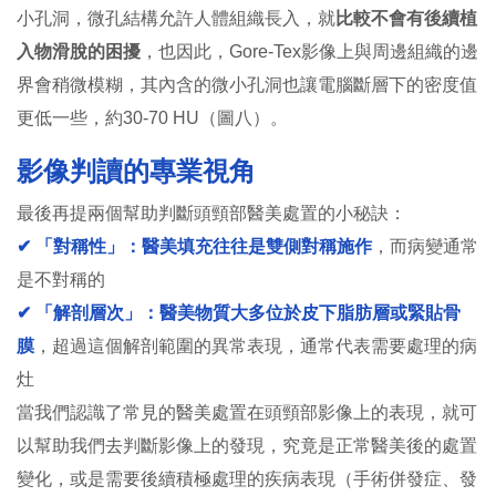
小孔洞，微孔結構允許人體組織長入，就
比較不會有後續植
入物滑脫的困擾
，也因此，Gore-Tex影像上與周邊組織的邊
界會稍微模糊，其內含的微小孔洞也讓電腦斷層下的密度值
更低一些，約30-70 HU（圖八）。
影像判讀的專業視角
最後再提兩個幫助判斷頭頸部醫美處置的小秘訣：
✔ 「對稱性」：醫美填充往往是雙側對稱施作
，而病變通常
是不對稱的
✔ 「解剖層次」：醫美物質大多位於皮下脂肪層或緊貼骨
膜
，超過這個解剖範圍的異常表現，通常代表需要處理的病
灶
當我們認識了常見的醫美處置在頭頸部影像上的表現，就可
以幫助我們去判斷影像上的發現，究竟是正常醫美後的處置
變化，或是需要後續積極處理的疾病表現（手術併發症、發