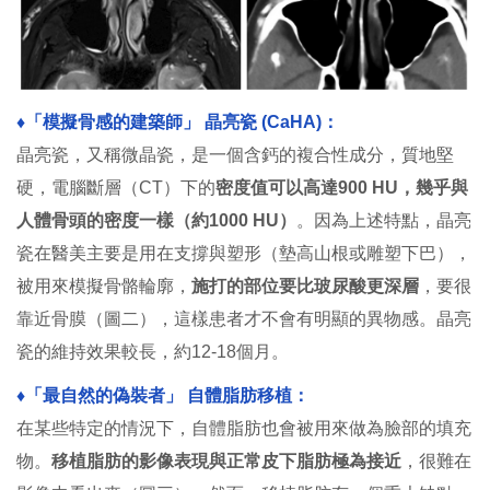
♦︎「模擬骨感的建築師」 晶亮瓷 (CaHA)：
晶亮瓷，又稱微晶瓷，是一個含鈣的複合性成分，質地堅
硬，電腦斷層（CT）下的
密度值可以高達900 HU，幾乎與
人體骨頭的密度一樣（約1000 HU）
。因為上述特點，晶亮
瓷在醫美主要是用在支撐與塑形（墊高山根或雕塑下巴），
被用來模擬骨骼輪廓，
施打的部位要比玻尿酸更深層
，要很
靠近骨膜（圖二），這樣患者才不會有明顯的異物感。晶亮
瓷的維持效果較長，約12-18個月。
♦︎「最自然的偽裝者」 自體脂肪移植：
在某些特定的情況下，自體脂肪也會被用來做為臉部的填充
物。
移植脂肪的影像表現與正常皮下脂肪極為接近
，很難在