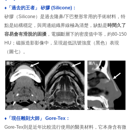
♦︎「過去的王者」 矽膠 (Silicone)：
矽膠（Silicone）是過去隆鼻/下巴整形常用的手術材料，特
點是結構穩定，與周邊組織界線極為清楚，缺點是
時間久了
容易會有滑脫的困擾
，電腦斷層下的密度值中等，約80-150
HU；磁振造影影像中，呈現超低訊號強度（黑色）表現
（圖七）。
♦︎「現任雕刻大師」 Gore-Tex：
Gore-Tex則是近年比較流行使用的醫美材料，它本身含有微