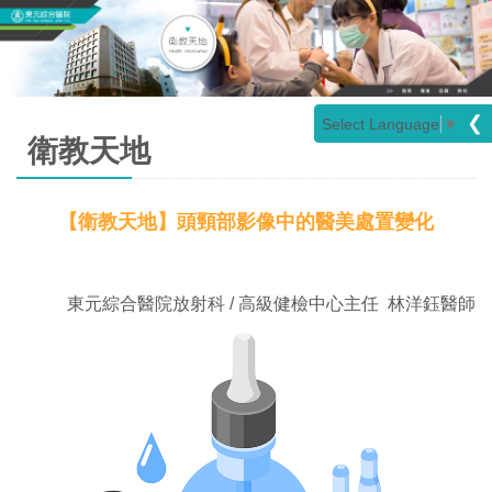
❮
Select Language
▼
衛教天地
【衛教天地】頭頸部影像中的醫美處置變化
東元綜合醫院放射科 / 高級健檢中心主任 林洋鈺醫師