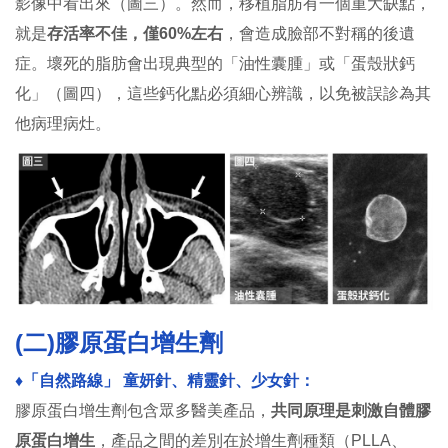
影像中看出來（圖三）。然而，移植脂肪有一個重大缺點，
就是
存活率不佳，僅60%左右
，會造成臉部不對稱的後遺
症。壞死的脂肪會出現典型的「油性囊腫」或「蛋殼狀鈣
化」（圖四），這些鈣化點必須細心辨識，以免被誤診為其
他病理病灶。
(二)膠原蛋白增生劑
♦︎「自然路線」 童妍針、精靈針、少女針：
膠原蛋白增生劑包含眾多醫美產品，
共同原理是刺激自體膠
原蛋白增生
，產品之間的差別在於增生劑種類（PLLA、