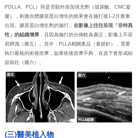
PDLLA、PCL）與是否額外添加填充劑（玻尿酸、CMC凝
膠），刺激自體膠原蛋白增生的效果會在施打後1-2月逐漸
出現。膠原蛋白增生劑的施打，
在影像上往往呈現「非特異
性」的組織增厚
，且因為施打的分佈較為廣泛，影像上不容
易辨識（圖五）。其中，PLLA相關產品（童妍針），需要
執行嚴格的術後按摩，如果術後按摩不夠，在皮下會形成結
節病灶（圖六）。
(三)醫美植入物