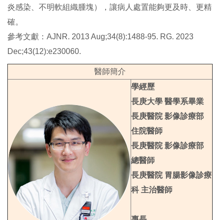
炎感染、不明軟組織腫塊），讓病人處置能夠更及時、更精
確。
參考文獻：AJNR. 2013 Aug;34(8):1488-95. RG. 2023
Dec;43(12):e230060.
醫師簡介
學經歷
長庚大學 醫學系畢業
長庚醫院 影像診療部
住院醫師
長庚醫院 影像診療部
總醫師
長庚醫院 胃腸影像診療
科 主治醫師
專長