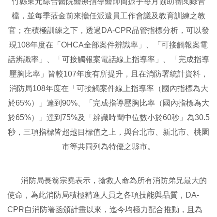
竹縣東元綜合醫院醫療指導醫師簡振宇每月協助審閱錄音
檔，並每季蒞金前來擔任派遣員工作會議及教育訓練之教
官；在積極訓練之下，透過DA-CPR品管指標分析，可以發
現108年度在「OHCA全部案件辨識率」、「可接觸報案電
話辨識率」、「可接觸報案電話線上指導率」、「完成指導
壓胸比率」皆較107年度有所提升，且在消防署統計資料，
消防局108年度在「可接觸案件線上指導率（國內指標為大
於65%）」達到90%、「完成指導壓胸比率（國內指標為大
於65%）」達到75%及「辨識時間中位數小於60秒」為30.5
秒，三項指標皆超越目標值之上，與台北市、新北市、桃園
市等共同列為特優之縣市。
消防局長翁宗堯表示，搶救人命為所有消防弟兄最大的
使命，為此消防局積極精進人員之各項技能與品質，DA-
CPR自消防署函頒計畫以來，迄今均極力配合推動，且為