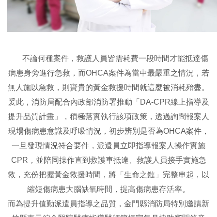
不論何種案件，救護人員皆需耗費一段時間才能抵達傷
病患身旁進行急救，而OHCA案件為當中最嚴重之情況，若
無人施以急救，則寶貴的黃金救援時間就這麼被消耗殆盡。
爰此，消防局配合內政部消防署推動「DA-CPR線上指導及
提升品質計畫」，積極落實執行該項政策，透過詢問報案人
現場傷病患意識及呼吸情況，初步辨別是否為OHCA案件，
一旦發現情況符合要件，派遣員立即指導報案人操作實施
CPR，並陪同操作直到救護車抵達、救護人員接手實施急
救，充份把握黃金救援時間，將「生命之鏈」完整串起，以
縮短傷病患大腦缺氧時間，提高傷病患存活率。
而為提升值勤派遣員指導之品質，金門縣消防局特別邀請新