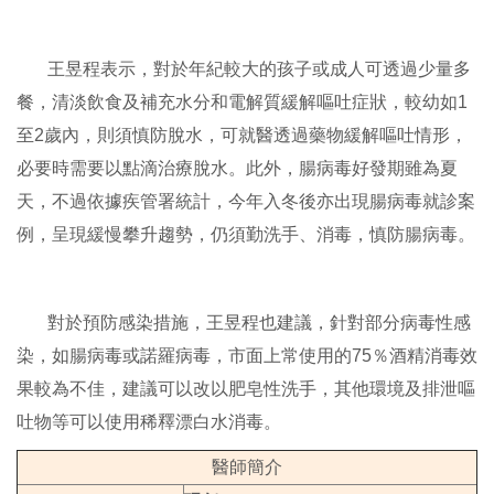
王昱程表示，對於年紀較大的孩子或成人可透過少量多
餐，清淡飲食及補充水分和電解質緩解嘔吐症狀，較幼如1
至2歲內，則須慎防脫水，可就醫透過藥物緩解嘔吐情形，
必要時需要以點滴治療脫水。此外，腸病毒好發期雖為夏
天，不過依據疾管署統計，今年入冬後亦出現腸病毒就診案
例，呈現緩慢攀升趨勢，仍須勤洗手、消毒，慎防腸病毒。
對於預防感染措施，王昱程也建議，針對部分病毒性感
染，如腸病毒或諾羅病毒，市面上常使用的75％酒精消毒效
果較為不佳，建議可以改以肥皂性洗手，其他環境及排泄嘔
吐物等可以使用稀釋漂白水消毒。
醫師簡介