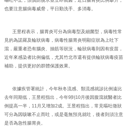
嘔吐不止，須慎防脫水並立即就醫，近日腸胃炎比例攀升，
也要注意腸病毒威脅，平日勤洗手、多消毒。
王昱程表示，腸胃炎可分為病毒型及細菌型，病毒性常
見的為諾羅及輪狀病毒，病毒性腸胃炎明顯症狀為上吐下
瀉，嚴重者恐有腦炎、抽筋等狀況，輪狀病毒則因有疫苗，
近年來感染者比例偏低，尤其竹北市還有提供輪狀病毒疫苗
補助，提供更好的群體保護效果。
依據疾管署統計，今年秋冬流感、類流感就診比例遠比
去年同期低，王昱程指出，今年9到10月後因腹瀉就醫者比
例提高一半，11月又增加2成。王昱程指出，常見嘔吐徵狀
可分為因咳嗽不止而吐，或是毫無預兆就吐，後者則須注意
是否為急性腸胃炎。