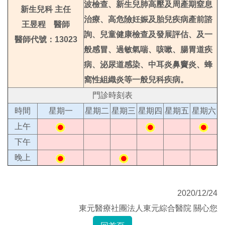
波檢查、新生兒肺高壓及周產期窒息
新生兒科 主任
治療、高危險妊娠及胎兒疾病產前諮
王昱程 醫師
詢、兒童健康檢查及發展評估、及一
醫師代號：13023
般感冒、過敏氣喘、咳嗽、腸胃道疾
病、泌尿道感染、中耳炎鼻竇炎、蜂
窩性組織炎等一般兒科疾病。
門診時刻表
時間
星期一
星期二
星期三
星期四
星期五
星期六
上午
下午
晚上
2020/12/24
東元醫療社團法人東元綜合醫院 關心您