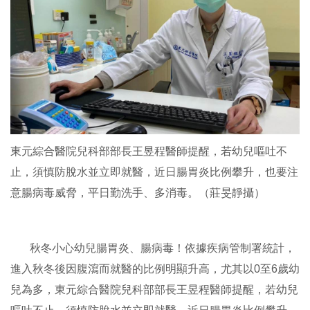
東元綜合醫院兒科部部長王昱程醫師提醒，若幼兒嘔吐不
止，須慎防脫水並立即就醫，近日腸胃炎比例攀升，也要注
意腸病毒威脅，平日勤洗手、多消毒。（莊旻靜攝）
秋冬小心幼兒腸胃炎、腸病毒！依據疾病管制署統計，
進入秋冬後因腹瀉而就醫的比例明顯升高，尤其以0至6歲幼
兒為多，東元綜合醫院兒科部部長王昱程醫師提醒，若幼兒