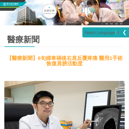
❮
Select Language
▼
醫療新聞
【醫療新聞】6旬婦車禍後右肩反覆疼痛 醫用1手術
恢復肩膀活動度