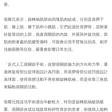
善。
張耀元表示，旋轉袖肌群由四塊肌肉組成，分別是肩胛下
肌、棘上肌、棘下肌和小圓肌，它們起源於肩胛骨，並附著
於肱骨頭的上部，負責肩關節的內旋、外展與外旋功能，當
肌肉附著處的肌腱受傷時，可能會出現手臂無法抬高、刷牙
洗臉困難等症狀，嚴重會影響日常生活。
「反式人工肩關節手術」改變肩關節施力的方向和力學，通
過將肱骨部位從球面設計為凹面，而肩胛骨部位從凹面設計
為球面，使得肩膀活動不再依賴旋轉肌袖，而是依靠三角肌
來驅動肩關節活動。
張耀元指這項手術適合年齡較大，特別是旋轉肌袖破損嚴
重、肩關節炎或近端肱骨粉碎性骨折的患者，術後病人能夠