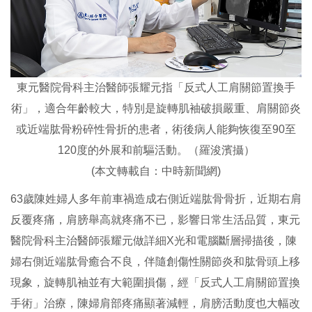
東元醫院骨科主治醫師張耀元指「反式人工肩關節置換手
術」，適合年齡較大，特別是旋轉肌袖破損嚴重、肩關節炎
或近端肱骨粉碎性骨折的患者，術後病人能夠恢復至90至
120度的外展和前驅活動。（羅浚濱攝）
(本文轉載自：
中時新聞網
)
63歲陳姓婦人多年前車禍造成右側近端肱骨骨折，近期右肩
反覆疼痛，肩膀舉高就疼痛不已，影響日常生活品質，東元
醫院骨科主治醫師張耀元做詳細X光和電腦斷層掃描後，陳
婦右側近端肱骨癒合不良，伴隨創傷性關節炎和肱骨頭上移
現象，旋轉肌袖並有大範圍損傷，經「反式人工肩關節置換
手術」治療，陳婦肩部疼痛顯著減輕，肩膀活動度也大幅改