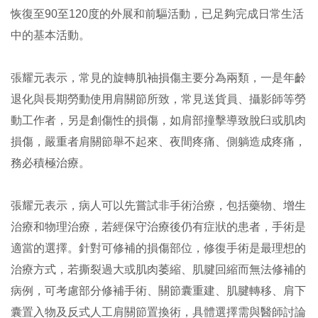
恢復至90至120度的外展和前驅活動，已足夠完成日常生活
中的基本活動。
張耀元表示，常見的旋轉肌袖損傷主要分為兩類，一是年齡
退化與長期勞動使用肩關節所致，常見送貨員、攝影師等勞
動工作者，另是創傷性的損傷，如肩部撞擊導致脫臼或肌肉
損傷，嚴重者肩關節舉不起來、夜間疼痛、側躺造成疼痛，
務必積極治療。
張耀元表示，病人可以先嘗試非手術治療，包括藥物、增生
治療和物理治療，若經保守治療後仍有症狀的患者，手術是
適當的選擇。針對可修補的損傷部位，修復手術是最理想的
治療方式，若撕裂過大或肌肉萎縮、肌腱回縮而無法修補的
病例，可考慮部分修補手術、關節囊重建、肌腱轉移、肩下
囊置入物及反式人工肩關節置換術，具體選擇需與醫師討論