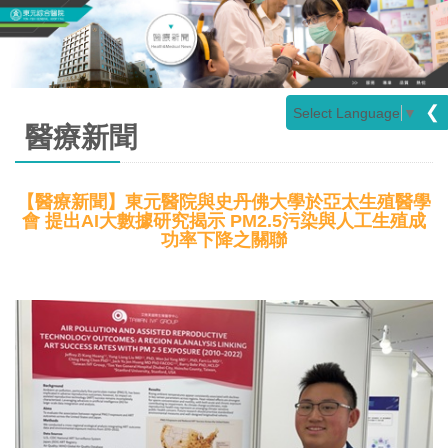
❮
Select Language
▼
醫療新聞
【醫療新聞】東元醫院與史丹佛大學於亞太生殖醫學
會 提出AI大數據研究揭示 PM2.5污染與人工生殖成
功率下降之關聯