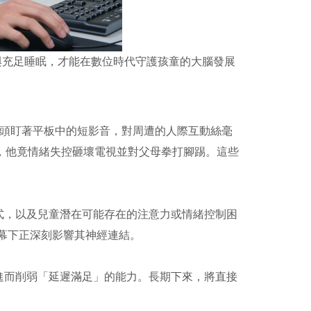
與充足睡眠，才能在數位時代守護孩童的大腦發展
低頭盯著平板中的短影音，對周遭的人際互動絲毫
，他竟情緒失控砸壞電視並對父母拳打腳踢。這些
式，以及兒童潛在可能存在的注意力或情緒控制困
幕下正深刻影響其神經連結。
進而削弱「延遲滿足」的能力。長期下來，將直接