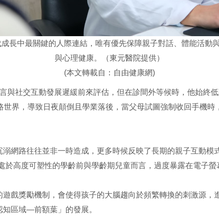
代成長中最關鍵的人際連結，唯有優先保障親子對話、體能活動
與心理健康。（東元醫院提供）
(本文轉載自：
自由健康網
)
語言與社交互動發展遲緩前來評估，但在診間外等候時，他始終
網路世界，導致日夜顛倒且學業落後，當父母試圖強制收回手機時
沉溺網路往往並非一時造成，更多時候反映了長期的親子互動模
腦處於高度可塑性的學齡前與學齡期兒童而言，過度暴露在電子螢
的遊戲獎勵機制，會使得孩子的大腦趨向於頻繁轉換的刺激源，
認知區域—前額葉」的發展。