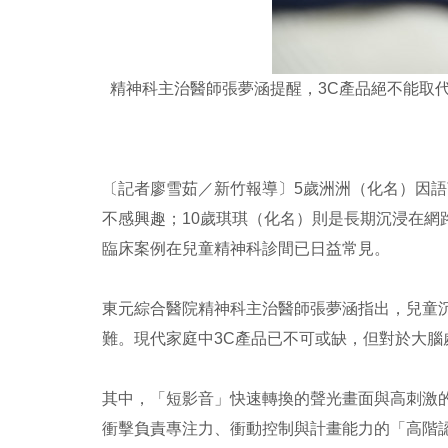
精神科主治醫師張夢涵提醒，3C產品絕不能取
〔記者廖雪茹／新竹報導〕5歲洲洲（化名）因
不感興趣；10歲琪琪（化名）則是長期沉浸在
臨床案例在兒童精神科診間已日益常見。
東元綜合醫院精神科主治醫師張夢涵指出，兒童
難。現代家庭中3C產品已不可或缺，但對於大
其中，「短影音」快速轉換的聲光畫面與高刺激
衝擊負責專注力、衝動控制與計畫能力的「高階