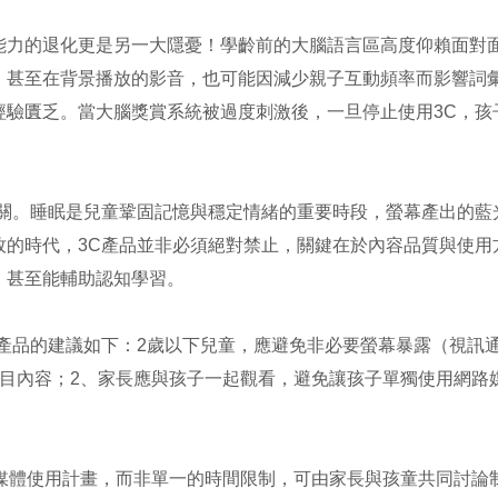
能力的退化更是另一大隱憂！學齡前的大腦語言區高度仰賴面對
；甚至在背景播放的影音，也可能因減少親子互動頻率而影響詞
經驗匱乏。當大腦獎賞系統被過度刺激後，一旦停止使用3C，孩
相關。睡眠是兒童鞏固記憶與穩定情緒的重要時段，螢幕產出的藍
牧的時代，3C產品並非必須絕對禁止，關鍵在於內容品質與使用
，甚至能輔助認知學習。
產品的建議如下：2歲以下兒童，應避免非必要螢幕暴露（視訊通
目內容；2、家長應與孩子一起觀看，避免讓孩子單獨使用網路媒
媒體使用計畫，而非單一的時間限制，可由家長與孩童共同討論