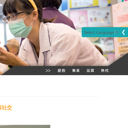
❮
Select Language
▼
與社交