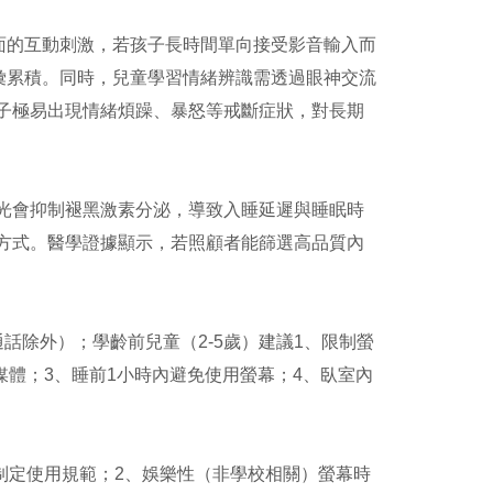
面的互動刺激，若孩子長時間單向接受影音輸入而
彙累積。同時，兒童學習情緒辨識需透過眼神交流
子極易出現情緒煩躁、暴怒等戒斷症狀，對長期
光會抑制褪黑激素分泌，導致入睡延遲與睡眠時
方式。醫學證據顯示，若照顧者能篩選高品質內
話除外）；學齡前兒童（2-5歲）建議1、限制螢
體；3、睡前1小時內避免使用螢幕；4、臥室內
制定使用規範；2、娛樂性（非學校相關）螢幕時