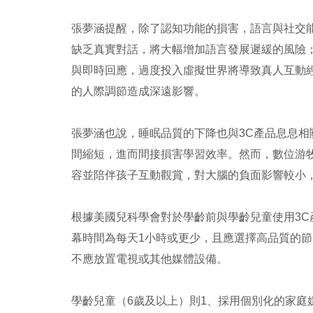
張夢涵提醒，除了認知功能的損害，語言與社交
缺乏真實對話，將大幅增加語言發展遲緩的風險
與即時回應，過度投入虛擬世界將導致真人互動
的人際調節造成深遠影響。
張夢涵也說，睡眠品質的下降也與3C產品息息
間縮短，進而間接損害學習效率。然而，數位游
容並陪伴孩子互動觀賞，對大腦的負面影響較小
根據美國兒科學會對於學齡前與學齡兒童使用3C
幕時間為每天1小時或更少，且應選擇高品質的節
不應放置電視或其他媒體設備。
學齡兒童（6歲及以上）則1、採用個別化的家庭