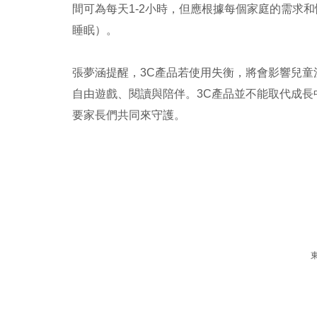
間可為每天1-2小時，但應根據每個家庭的需求
睡眠）。
張夢涵提醒，3C產品若使用失衡，將會影響兒
自由遊戲、閱讀與陪伴。3C產品並不能取代成長
要家長們共同來守護。
東