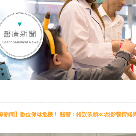
療新聞】數位保母危機！ 醫警：錯誤依賴3C恐影響情緒