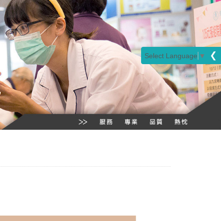
❮
Select Language
▼