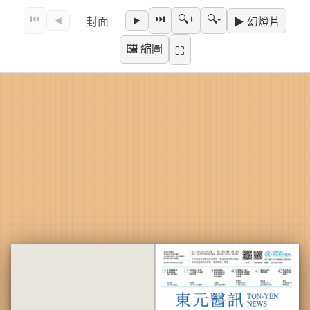
⏮
⏭
🔍+
🔍-
封面
◄
►
▶ 幻燈片
🖼 縮圖
⛶