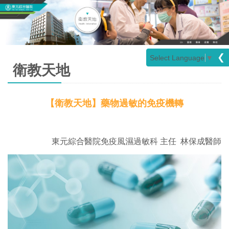
❮
Select Language
▼
衛教天地
【衛教天地】藥物過敏的免疫機轉
東元綜合醫院免疫風濕過敏科 主任 林保成醫師