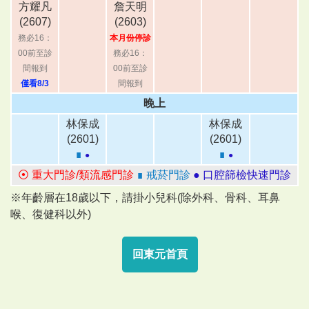
方耀凡
詹天明
(2607)
(2603)
務必16：
本月份停診
00前至診
務必16：
間報到
00前至診
僅看8/3
間報到
晚上
林保成
林保成
(2601)
(2601)
∎
∎
●
●
⦿ 重大門診/類流感門診
∎ 戒菸門診
● 口腔篩檢快速門診
※年齡層在18歲以下，請掛小兒科(除外科、骨科、耳鼻
喉、復健科以外)
回東元首頁