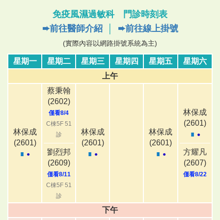
免疫風濕過敏科 門診時刻表
➨前往醫師介紹
│
➨前往線上掛號
(實際內容以網路掛號系統為主)
星期一
星期二
星期三
星期四
星期五
星期六
上午
蔡秉翰
(2602)
林保成
僅看8/4
(2601)
C棟5F 51
林保成
林保成
林保成
∎
診
●
(2601)
(2601)
(2601)
劉烈邦
方耀凡
∎
∎
∎
●
●
●
(2609)
(2607)
僅看8/11
僅看8/22
C棟5F 51
診
下午