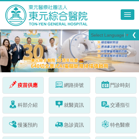
Toggl
Previous
Nex
❮
Select Language
▼
疫苗供應
網路掛號
門診時刻
科部介紹
就醫資訊
交通指引
慢箋預約
急診資訊
特色醫療