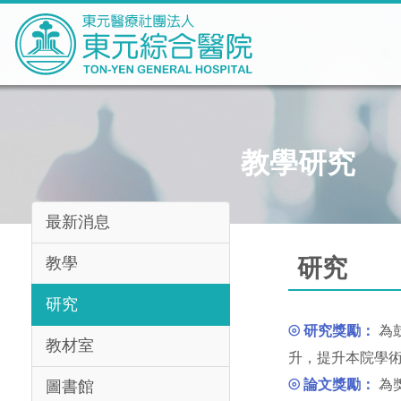
教學研究
最新消息
教學
研究
研究
⦾
研究獎勵：
為
教材室
升，提升本院學
⦾
論文獎勵：
為
圖書館