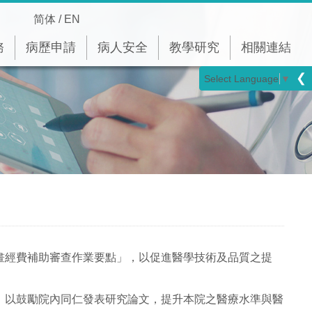
简体
/
EN
務
病歷申請
病人安全
教學研究
相關連結
❮
Select Language
▼
畫經費補助審查作業要點」，以促進醫學技術及品質之提
，以鼓勵院內同仁發表研究論文，提升本院之醫療水準與醫