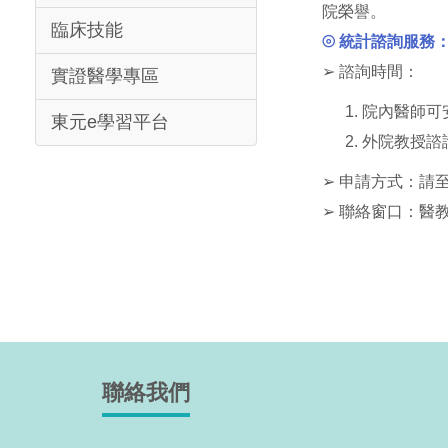
院榮譽。
臨床技能
⦾
統計諮詢服務
➢ 諮詢時間：
實證醫學專區
院內醫師可
東元e學習平台
外院教授諮
➢ 申請方式：請
➢ 聯絡窗口：醫教組
聯絡我們