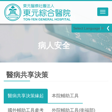
Toggl
❮
Select Language
▼
病人安全
醫病共享決策
醫病共享決策緣起
本院輔助工具
國外輔助工具參考
外院輔助工具(衛福部)