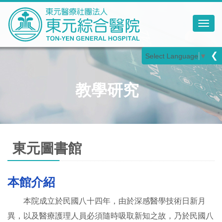
Toggl
❮
Select Language
▼
教學研究
東元圖書館
本館介紹
本院成立於民國八十四年，由於深感醫學技術日新月
異，以及醫療護理人員必須隨時吸取新知之故，乃於民國八