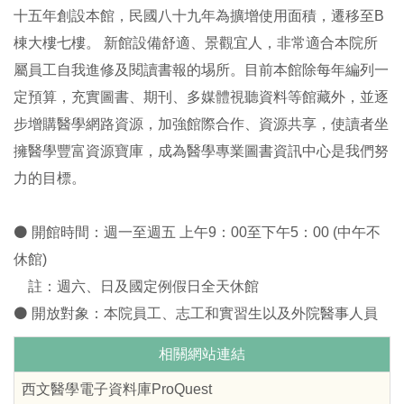
十五年創設本館，民國八十九年為擴增使用面積，遷移至B
棟大樓七樓。 新館設備舒適、景觀宜人，非常適合本院所
屬員工自我進修及閱讀書報的埸所。目前本館除每年編列一
定預算，充實圖書、期刊、多媒體視聽資料等館藏外，並逐
步增購醫學網路資源，加強館際合作、資源共享，使讀者坐
擁醫學豐富資源寶庫，成為醫學專業圖書資訊中心是我們努
力的目標。
⚫ 開館時間：週一至週五 上午9：00至下午5：00 (中午不
休館)
註：週六、日及國定例假日全天休館
⚫ 開放對象：本院員工、志工和實習生以及外院醫事人員
相關網站連結
西文醫學電子資料庫ProQuest