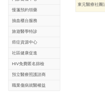
東元醫療社團
慢箋預約領藥
抽血櫃台服務
旅遊醫學特診
癌症資源中心
社區健康促進
HIV免費匿名篩檢
預立醫療照護諮商
職業傷病就醫權益