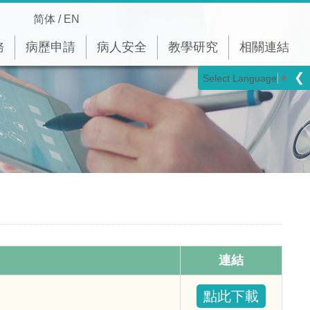
简体
/
EN
務
病歷申請
病人安全
教學研究
相關連結
❮
Select Language
▼
連結
點此下載