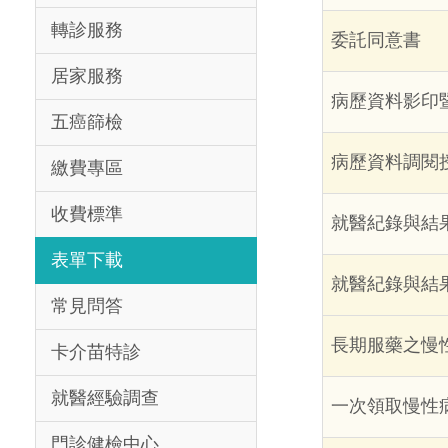
轉診服務
委託同意書
居家服務
病歷資料影印
五癌篩檢
病歷資料調閱
繳費專區
收費標準
就醫紀錄與結果
表單下載
就醫紀錄與結果
常見問答
長期服藥之慢
卡介苗特診
就醫經驗調查
一次領取慢性
門診健檢中心