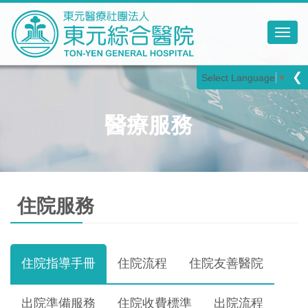
Toggl
❮
Select Language
▼
醫療服務
住院服務
住院指導手冊
住院流程
住院友善醫院
出院準備服務
住院收費標準
出院流程