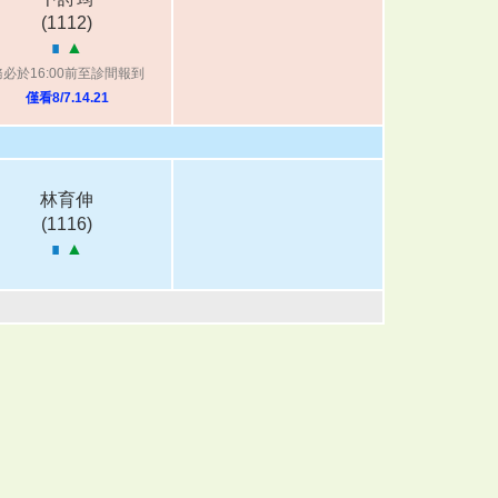
(1112)
∎
▲
務必於16:00前至診間報到
僅看8/7.14.21
林育伸
(1116)
∎
▲