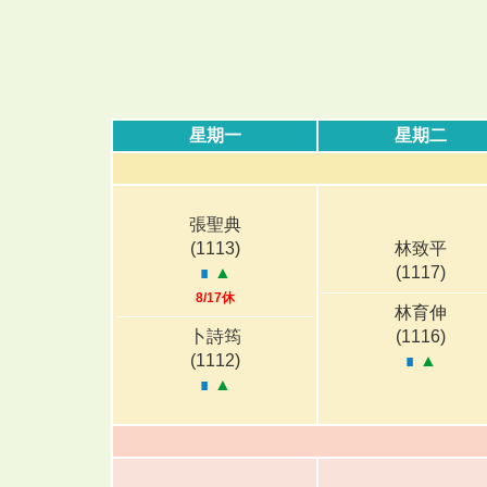
星期一
星期二
張聖典
(1113)
林致平
∎
▲
(1117)
8/17休
林育伸
卜詩筠
(1116)
(1112)
∎
▲
∎
▲