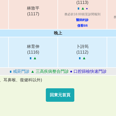
(1113)
林致平
∎
▲
●
(1117)
務必於16:00前至診間報到
醫師約診
僅看8/6
晚上
林育伸
卜詩筠
(1116)
(1112)
∎
▲
∎
▲
∎ 戒菸門診
▲ 三高疾病整合門診
● 口腔篩檢快速門診
、耳鼻喉、復健科以外)
回東元首頁