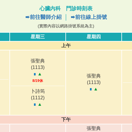
心臟內科 門診時刻表
➨前往醫師介紹
│
➨前往線上掛號
(實際內容以網路掛號系統為主)
星期三
星期四
上午
張聖典
(1113)
∎
▲
張聖典
8/19休
(1113)
∎
▲
卜詩筠
(1112)
∎
▲
下午
張聖典