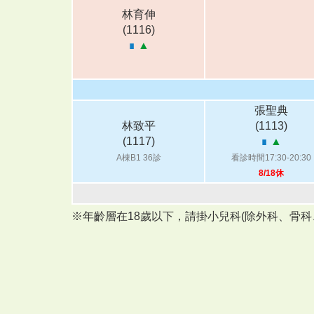
林育伸
(1116)
∎
▲
張聖典
林致平
(1113)
(1117)
∎
▲
A棟B1 36診
看診時間17:30-20:30
8/18休
※年齡層在18歲以下，請掛小兒科(除外科、骨科