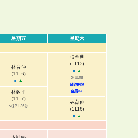
星期五
星期六
張聖典
(1113)
林育伸
∎
▲
(1116)
30診間
∎
▲
醫師約診
僅看8/8
林致平
(1117)
林育伸
A棟B1 36診
(1116)
∎
▲
卜詩筠