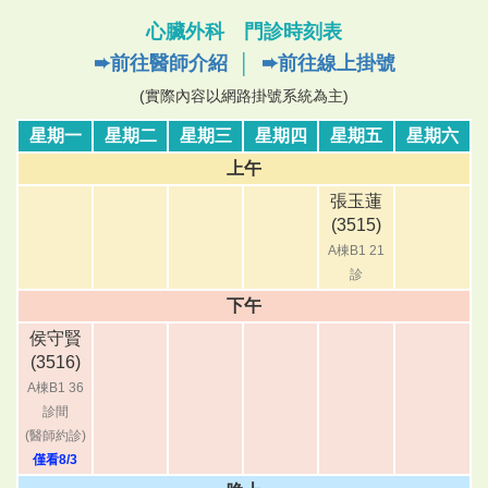
心臟外科 門診時刻表
➨前往醫師介紹
│
➨前往線上掛號
(實際內容以網路掛號系統為主)
星期一
星期二
星期三
星期四
星期五
星期六
上午
張玉蓮
(3515)
A棟B1 21
診
下午
侯守賢
(3516)
A棟B1 36
診間
(醫師約診)
僅看8/3