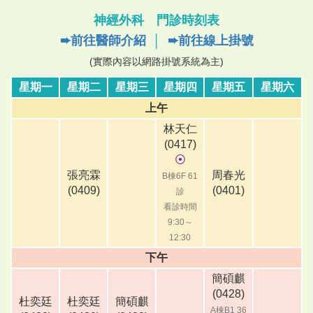
神經外科 門診時刻表
➨前往醫師介紹
│
➨前往線上掛號
(實際內容以網路掛號系統為主)
星期一
星期二
星期三
星期四
星期五
星期六
上午
林天仁
(0417)
⦿
張亮霖
周春光
B棟6F 61
(0409)
(0401)
診
看診時間
9:30～
12:30
下午
簡碩麒
(0428)
杜奕廷
杜奕廷
簡碩麒
A棟B1 36