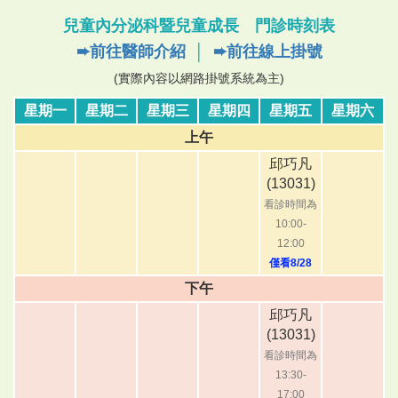
兒童內分泌科暨兒童成長 門診時刻表
➨前往醫師介紹
│
➨前往線上掛號
(實際內容以網路掛號系統為主)
星期一
星期二
星期三
星期四
星期五
星期六
上午
邱巧凡
(13031)
看診時間為
10:00-
12:00
僅看8/28
下午
邱巧凡
(13031)
看診時間為
13:30-
17:00