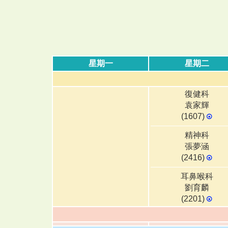
星期一
星期二
復健科
袁家輝
(1607)
⦿
精神科
張夢涵
(2416)
⦿
耳鼻喉科
劉育麟
(2201)
⦿