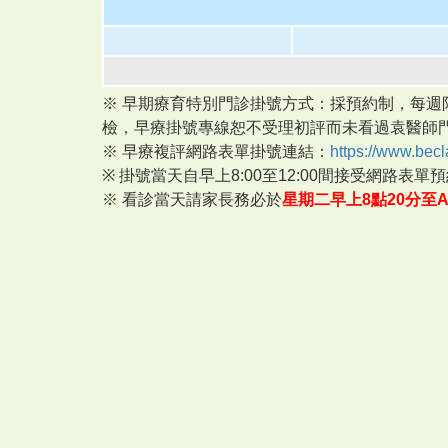
※ 早期療育特別門診掛號方式：採預約制，每
檢，早療掛號專線恕不受理初評而未看過袁醫師
※ 早療複評網路表單掛號連結：
https://www.be
※ 掛號當天自早上8:00至12:00間接受網路表
※ 看診當天請家長務必於
星期二早上8點20分至