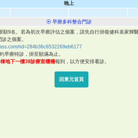
晚上
⦿ 早療多科整合門診
週限額9名。若為初次早療評估之個案，請先自行掛復健科袁家輝
門診之個案。
class.com/rid=284b36c6532269eb6177
單預約早療特診，掛至額滿為止。
A棟地下一樓39診療室櫃檯
報到，以方便安排看診。
回東元首頁