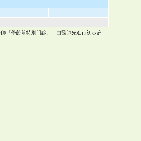
醫師『學齡前特別門診』，由醫師先進行初步篩