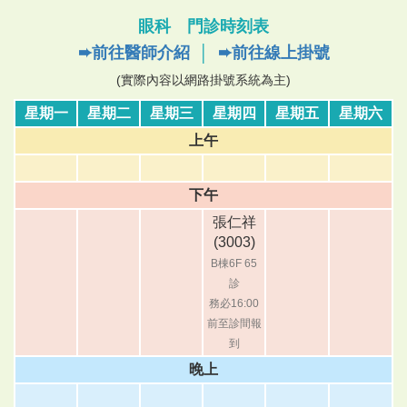
眼科 門診時刻表
➨前往醫師介紹
│
➨前往線上掛號
(實際內容以網路掛號系統為主)
星期一
星期二
星期三
星期四
星期五
星期六
上午
下午
張仁祥
(3003)
B棟6F 65
診
務必16:00
前至診間報
到
晚上