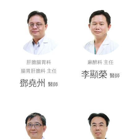
肝膽腸胃科
麻醉科 主任
腸胃肝膽科 主任
李顯榮
醫師
鄧堯州
醫師