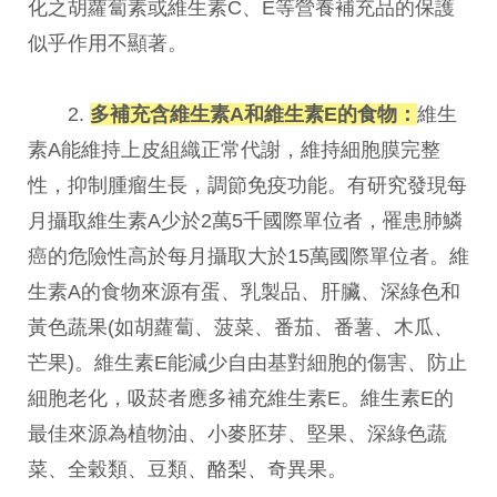
化之胡蘿蔔素或維生素C、E等營養補充品的保護
似乎作用不顯著。
2.
多補充含維生素A和維生素E的食物：
維生
素A能維持上皮組織正常代謝，維持細胞膜完整
性，抑制腫瘤生長，調節免疫功能。有研究發現每
月攝取維生素A少於2萬5千國際單位者，罹患肺鱗
癌的危險性高於每月攝取大於15萬國際單位者。維
生素A的食物來源有蛋、乳製品、肝臟、深綠色和
黃色蔬果(如胡蘿蔔、菠菜、番茄、番薯、木瓜、
芒果)。維生素E能減少自由基對細胞的傷害、防止
細胞老化，吸菸者應多補充維生素E。維生素E的
最佳來源為植物油、小麥胚芽、堅果、深綠色蔬
菜、全穀類、豆類、酪梨、奇異果。