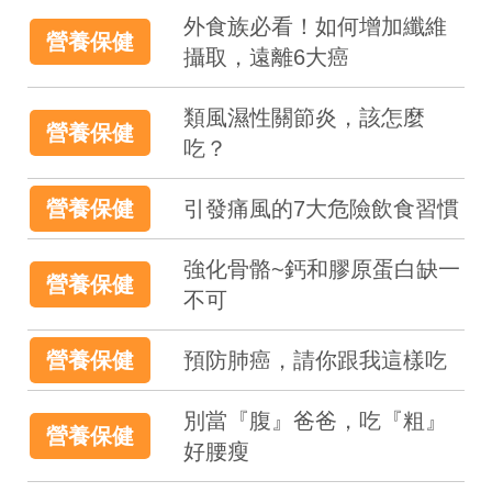
外食族必看！如何增加纖維
營養保健
攝取，遠離6大癌
類風濕性關節炎，該怎麼
營養保健
吃？
營養保健
引發痛風的7大危險飲食習慣
強化骨骼~鈣和膠原蛋白缺一
營養保健
不可
營養保健
預防肺癌，請你跟我這樣吃
別當『腹』爸爸，吃『粗』
營養保健
好腰瘦