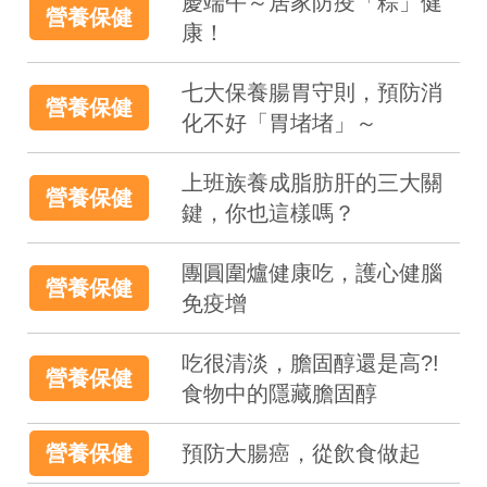
慶端午～居家防疫「粽」健
營養保健
康！
七大保養腸胃守則，預防消
營養保健
化不好「胃堵堵」～
上班族養成脂肪肝的三大關
營養保健
鍵，你也這樣嗎？
團圓圍爐健康吃，護心健腦
營養保健
免疫增
吃很清淡，膽固醇還是高?!
營養保健
食物中的隱藏膽固醇
營養保健
預防大腸癌，從飲食做起