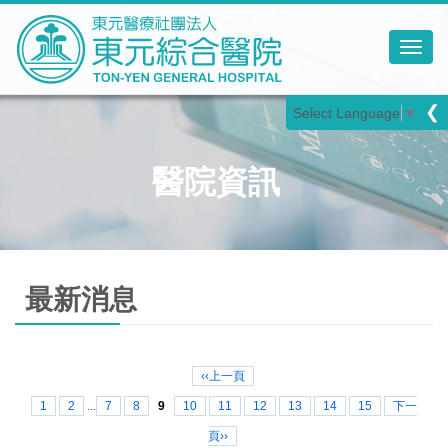
Toggl
❮
Select Language
▼
醫院資訊
最新消息
‹‹上一頁
1
2
...
7
8
9
10
11
12
13
14
15
下一
頁››