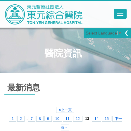
Toggl
❮
Select Language
▼
醫院資訊
最新消息
‹‹上一頁
1
2
...
7
8
9
10
11
12
13
14
15
下一
頁››